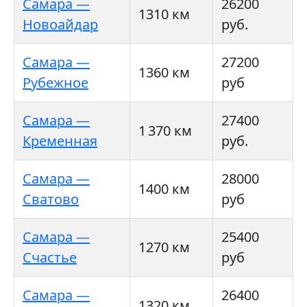
Самара —
26200
1310 км
Новоайдар
руб.
Самара —
27200
1360 км
Рубежное
руб
Самара —
27400
1 370 км
Кременная
руб.
Самара —
28000
1400 км
Сватово
руб
Самара —
25400
1270 км
Счастье
руб
Самара —
26400
1320 км