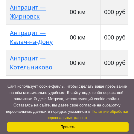
Антрацит —
00 км
000 руб
Жирновск
Антрацит —
00 км
000 руб
Калач-на-Дону
Антрацит —
00 км
000 руб
Котельниково
Антрацит —
Сайт использует cookie-файлы, чтобы сделать ваше пребывание
00 км
000 руб
Котово
на нём максимально удобным. К cайту подключён сервис веб-
аналитики Яндекс Метрика, использующий cookie-файлы.
Оставаясь на сайте, вы даёте своё согласие на обработку
Антрацит —
персональных данных в порядке, указанном в
Политике обработки
00 км
000 руб
Ольховка
персональных данных
Принять