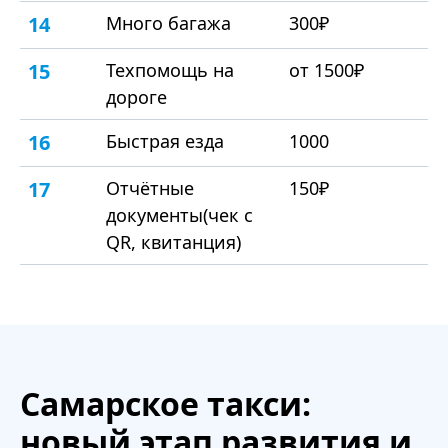
14
Много багажа
300₽
15
Техпомощь на
от 1500₽
дороге
16
Быстрая езда
1000
17
Отчётные
150₽
документы(чек с
QR, квитанция)
Самарское такси:
новый этап развития и