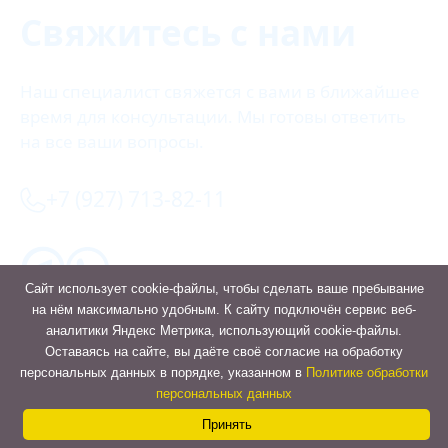
Свяжитесь с нами
Наш специалист свяжется с вами в ближайшее
время для консультации. Мы готовы ответить
на все ваши вопросы.
+7 (927) 713-82-11
Сайт использует cookie-файлы, чтобы сделать ваше пребывание
на нём максимально удобным. К cайту подключён сервис веб-
аналитики Яндекс Метрика, использующий cookie-файлы.
Оставить заявку
Оставаясь на сайте, вы даёте своё согласие на обработку
Contact
персональных данных в порядке, указанном в
Политике обработки
персональных данных
Us
Принять