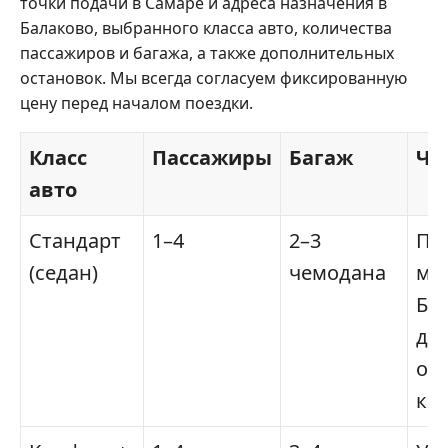
точки подачи в Самаре и адреса назначения в
Балаково, выбранного класса авто, количества
пассажиров и багажа, а также дополнительных
остановок. Мы всегда согласуем фиксированную
цену перед началом поездки.
Класс
Пассажиры
Багаж
Чт
авто
Стандарт
1–4
2–3
По
(седан)
чемодана
ма
Ба
дл
ос
ко