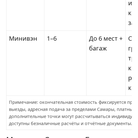
ин
кр
за
Минивэн
1–6
До 6 мест +
Се
багаж
гр
тр
кре
ра
ко
Примечание: окончательная стоимость фиксируется при 
выезды, адресная подача за пределами Самары, платные 
дополнительные точки могут рассчитываться индивидуал
доступны безналичные расчёты и отчётные документы.