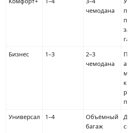
Комфорт+
1–4
3–4
Ув
чемодана
пр
пл
за
гад
Бизнес
1–3
2–3
Пр
чемодана
ав
ма
ко
ра
па
Универсал
1–4
Объёмный
Дл
багаж
сп