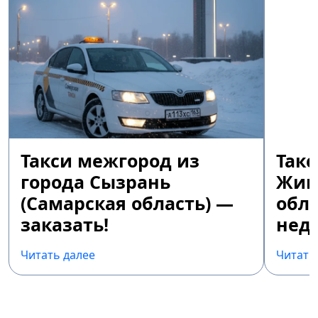
Такси межгород из
Так
города Сызрань
Жиг
(Самарская область) —
обла
заказать!
недо
Читать далее
Читать