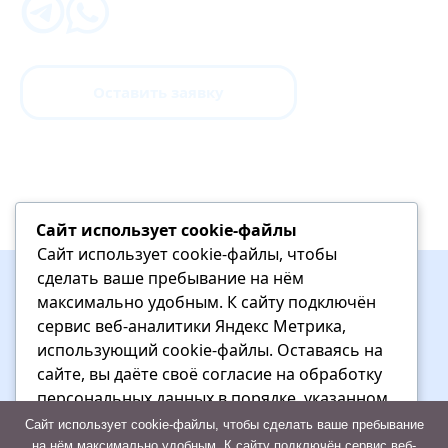
Оставить заявку
Сайт использует cookie-файлы
Сайт использует cookie-файлы, чтобы
сделать ваше пребывание на нём
максимально удобным. К cайту подключён
сервис веб-аналитики Яндекс Метрика,
использующий cookie-файлы. Оставаясь на
сайте, вы даёте своё согласие на обработку
+7 (927) 713-82-11
персональных данных в порядке, указанном
в Политике обработки персональных данных
Сайт использует cookie-файлы, чтобы сделать ваше пребывание
на нём максимально удобным. К cайту подключён сервис веб-