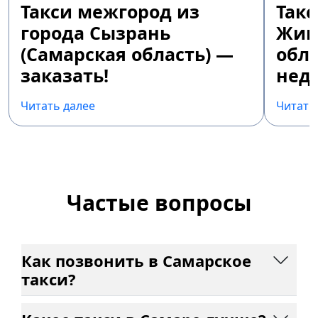
Такси межгород из
Так
города Сызрань
Жиг
(Самарская область) —
обла
заказать!
недо
Читать далее
Читать
Частые вопросы
Как позвонить в Самарское
такси?