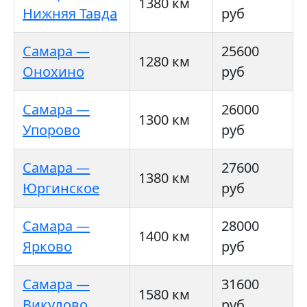
1380 км
Нижняя Тавда
руб
Самара —
25600
1280 км
Онохино
руб
Самара —
26000
1300 км
Упорово
руб
Самара —
27600
1380 км
Юргинское
руб
Самара —
28000
1400 км
Ярково
руб
Самара —
31600
1580 км
Викулово
руб