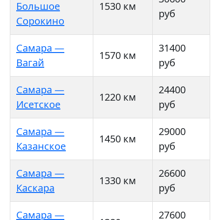
Большое
1530 км
руб
Сорокино
Самара —
31400
1570 км
Вагай
руб
Самара —
24400
1220 км
Исетское
руб
Самара —
29000
1450 км
Казанское
руб
Самара —
26600
1330 км
Каскара
руб
Самара —
27600