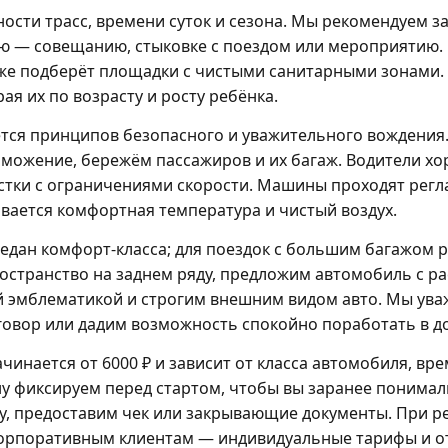
ности трасс, времени суток и сезона. Мы рекомендуем 
ю — совещанию, стыковке с поездом или мероприятию. 
также подберёт площадки с чистыми санитарными зонами.
я их по возрасту и росту ребёнка.
тся принципов безопасного и уважительного вождения
можение, бережём пассажиров и их багаж. Водители хо
стки с ограничениями скорости. Машины проходят регл
ивается комфортная температура и чистый воздух.
 седан комфорт-класса; для поездок с большим багажом
остранство на заднем ряду, предложим автомобиль с р
 эмблематикой и строгим внешним видом авто. Мы ува
говор или дадим возможность спокойно поработать в д
инается от 6000 ₽ и зависит от класса автомобиля, вре
у фиксируем перед стартом, чтобы вы заранее понимал
ту, предоставим чек или закрывающие документы. При р
корпоративным клиентам — индивидуальные тарифы и о