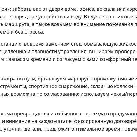
ч»: забрать вас от двери дома, офиса, вокзала или аэр
оне, зарядные устройства и воду. В случае ранних вые
ь маршрута, а также возьмём во внимание пожелания 
мо и без стресса.
дистанцию, вовремя заменяем стеклоомывающую жидкость
сцеплению и плавности управления, выбираем провере
м с запасом времени и согласуем с вами комфортный т
сажира по пути, организуем маршрут с промежуточными 
струменты, спортивное снаряжение, складные коляски 
ных возможна по согласованию: используем чехлы/пер
гульма превращается из обычного переезда в продуманн
ь и внимание на каждом этапе, фиксированную договорё
р уточнит детали, предложит оптимальное время подач