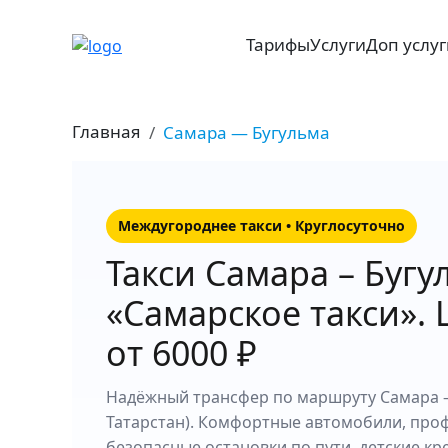
Тарифы
Услуги
Доп услу
Главная
Самара — Бугульма
Междугороднее такси • Круглосуточно
Такси Самара – Бугу
«Самарское такси».
от 6000 ₽
Надёжный трансфер по маршруту Самара –
Татарстан). Комфортные автомобили, про
безопасные остановки по пути, детские кр