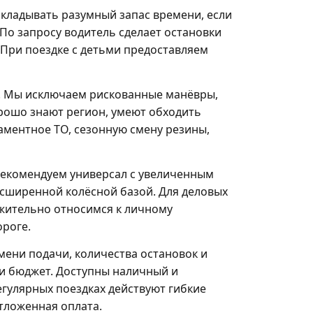
закладывать разумный запас времени, если
По запросу водитель сделает остановки
 При поездке с детьми предоставляем
. Мы исключаем рискованные манёвры,
рошо знают регион, умеют обходить
аментное ТО, сезонную смену резины,
 рекомендуем универсал с увеличенным
асширенной колёсной базой. Для деловых
жительно относимся к личному
ороге.
мени подачи, количества остановок и
и бюджет. Доступны наличный и
егулярных поездках действуют гибкие
тложенная оплата.