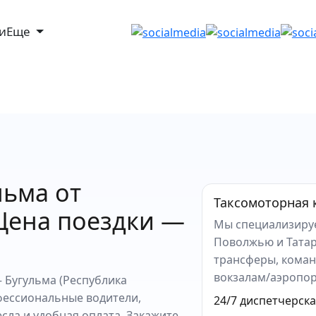
ги
Еще
льма от
Таксомоторная 
 Цена поездки —
Мы специализируе
Поволжью и Татар
трансферы, коман
вокзалам/аэропор
 Бугульма (Республика
фессиональные водители,
24/7 диспетчерск
есла и удобная оплата. Закажите