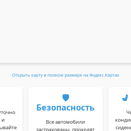
Открыть карту в полном размере на Яндекс.Картах
🛡️
💺
Безопасность
уточно
Ч
 и
конди
Все автомобили
зывайте
сиден
застрахованы, проходят