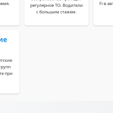
ремя.
Fi в а
регулярное ТО. Водители
с большим стажем.
ие
а
етские
групп
те при