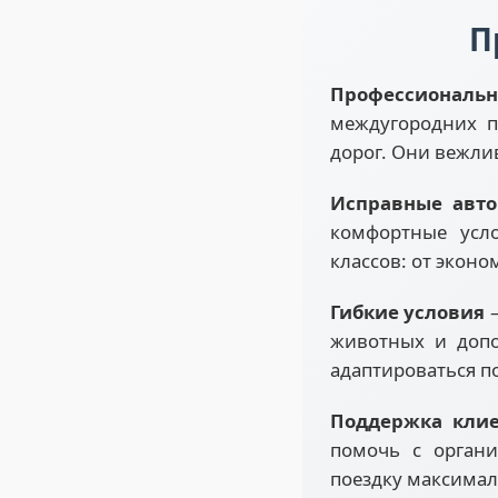
П
Профессиональ
междугородних п
дорог. Они вежли
Исправные авт
комфортные усл
классов: от эконо
Гибкие условия
—
животных и допо
адаптироваться п
Поддержка кли
помочь с органи
поездку максима