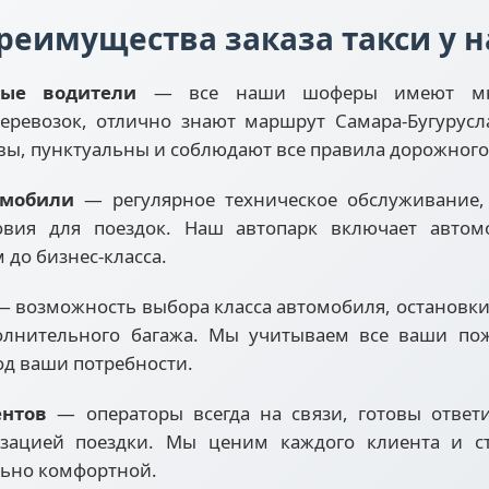
реимущества заказа такси у н
ные водители
— все наши шоферы имеют мно
еревозок, отлично знают маршрут Самара-Бугурусл
вы, пунктуальны и соблюдают все правила дорожног
омобили
— регулярное техническое обслуживание, 
овия для поездок. Наш автопарк включает автом
м до бизнес-класса.
 возможность выбора класса автомобиля, остановки 
лнительного багажа. Мы учитываем все ваши по
од ваши потребности.
ентов
— операторы всегда на связи, готовы ответ
зацией поездки. Мы ценим каждого клиента и с
льно комфортной.