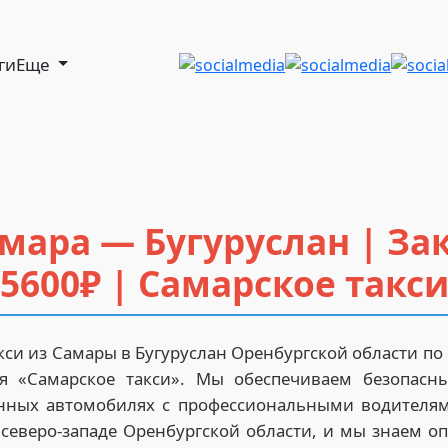
ги
Еще
мара — Бугуруслан | За
5600₽ | Самарское такс
си из Самары в Бугуруслан Оренбургской области п
ия «Самарское такси». Мы обеспечиваем безопасн
нных автомобилях с профессиональными водителям
 северо-западе Оренбургской области, и мы знаем 