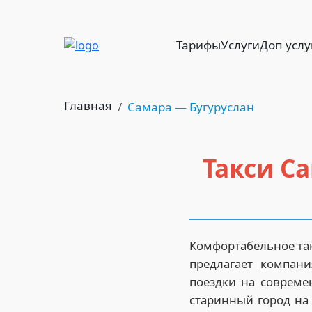
Тарифы
Услуги
Доп услу
Главная
Самара — Бугуруслан
Такси Са
Комфортабельное так
предлагает компан
поездки на совреме
старинный город на