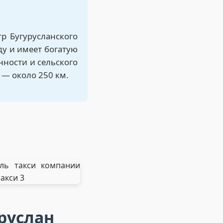
р Бугурусланского
ду и имеет богатую
ности и сельского
 — около 250 км.
руслан