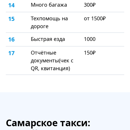
14
Много багажа
300₽
15
Техпомощь на
от 1500₽
дороге
16
Быстрая езда
1000
17
Отчётные
150₽
документы(чек с
QR, квитанция)
Самарское такси: