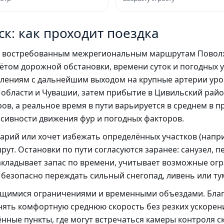
к: как проходит поездка
к востребованным межрегиональным маршрутам Повол
ётом дорожной обстановки, времени суток и погодных 
лениям с дальнейшим выходом на крупные артерии уров
 области и Чувашии, затем прибытие в Цивильский райо
в, а реальное время в пути варьируется в среднем в пр
нсивности движения фур и погодных факторов.
нарий или хочет избежать определённых участков (напр
ут. Остановки по пути согласуются заранее: санузел, пе
закладывает запас по времени, учитывает возможные ог
безопасно переждать сильный снегопад, ливень или ту
ющимися ограничениями и временными объездами. Благ
нять комфортную среднюю скорость без резких ускорен
ные пункты, где могут встречаться камеры контроля с