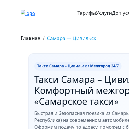
Тарифы
Услуги
Доп ус
Главная
Самара — Цивильск
Такси Самара – Цивильск • Межгород 24/7
Такси Самара – Циви
Комфортный межгоро
«Самарское такси»
Быстрая и безопасная поездка из Самары
Республика) на современном автомобил
Оформим подачу по адресу, поможем с б