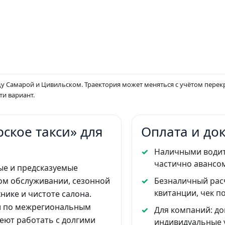
 Самарой и Цивильском. Траектория может меняться с учётом перекр
и вариант.
ское такси» для
Оплата и до
Наличными водит
частично авансо
ые и предсказуемые
ом обслуживании, сезонной
Безналичный расч
квитанции, чек по
нике и чистоте салона.
и по межрегиональным
Для компаний: до
еют работать с долгими
индивидуальные 