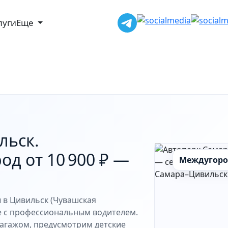
луги
Еще
льск.
д от 10 900 ₽ —
Междугоро
 в Цивильск (Чувашская
е с профессиональным водителем.
агажом, предусмотрим детские