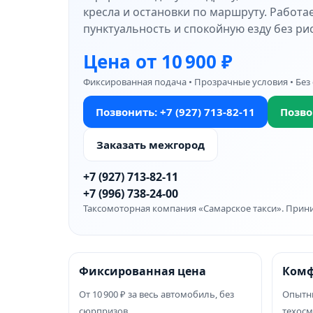
кресла и остановки по маршруту. Работа
пунктуальность и спокойную езду без рис
Цена от 10 900 ₽
Фиксированная подача • Прозрачные условия • Без
Позвонить: +7 (927) 713‑82‑11
Позво
Заказать межгород
+7 (927) 713‑82‑11
+7 (996) 738‑24‑00
Таксомоторная компания «Самарское такси». Прини
Фиксированная цена
Комф
От 10 900 ₽ за весь автомобиль, без
Опытны
сюрпризов
техосм