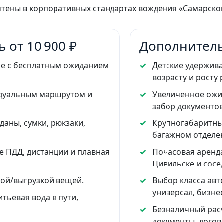
тены в корпоративных стандартах вождения «Самарског
 от 10 900 ₽
Дополнитель
ре с бесплатным ожиданием
Детские удержива
возрасту и росту 
идуальным маршрутом и
Увеличенное ожид
забор документов
даны, сумки, рюкзаки,
Крупногабаритны
багажном отделе
ие ПДД, дистанции и плавная
Почасовая аренда
Цивильске и сосе
кой/выгрузкой вещей.
Выбор класса авт
универсал, бизнес
тьевая вода в пути,
Безналичный рас
документы, догов