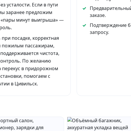
з усталости. Если в пути
Предварительный
 мы заранее предложим
заказе.
и «пары минут выигрыша» —
Подтверждение б
роль.
запросу.
при посадке, корректная
и пожилым пассажирам,
 поддерживается чистота,
контроль. По желанию
а перекус в придорожном
становки, помогаем с
тии в Цивильск.