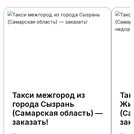
Такси межгород из
Так
города Сызрань
Жи
(Самарская область) —
(Са
заказать!
зак