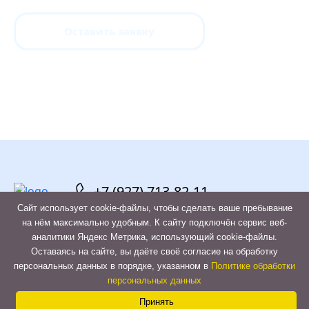
Оставить заявку
+7 (927) 713-82-11
Сайт использует cookie-файлы, чтобы сделать ваше пребывание
на нём максимально удобным. К cайту подключён сервис веб-
аналитики Яндекс Метрика, использующий cookie-файлы.
Оставаясь на сайте, вы даёте своё согласие на обработку
Contac
персональных данных в порядке, указанном в
Политике обработки
Политика конфиденциальности
персональных данных
Us
Принять