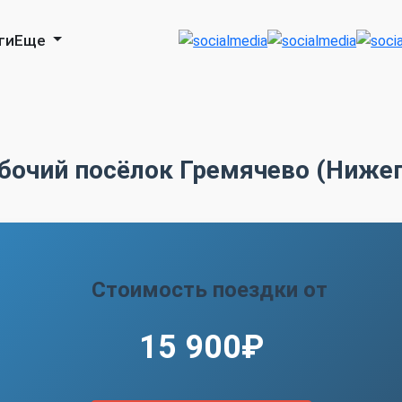
ги
Еще
бочий посёлок Гремячево (Ниже
Стоимость поездки от
15 900₽