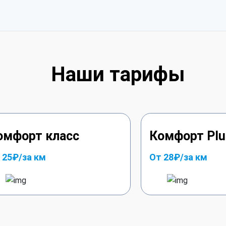
вить автомобиль соответствующим образом.
ртное обслуживание, топливо, страховка пассажиров
 выбирает такой маршрут) и парковки по требованию клие
Наши тарифы
омфорт класс
Комфорт Plu
 25₽/за км
От 28₽/за км