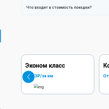
детского кресла, чтобы мы могли подгото
Что входит в стоимость поездки?
В стоимость поездки включено: транспо
оплачиваться платные дороги (если клиент
Эконом класс
К
От 23₽/за км
От