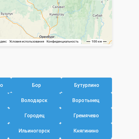
но
Бор
Бутурлино
Володарск
Воротынец
Городец
Гремячево
Ильиногорск
Княгинино