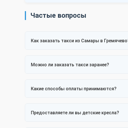
Частые вопросы
Как заказать такси из Самары в Гремячево
Для заказа такси достаточно позвонить п
пассажиров и багажа, а также особые пожел
Можно ли заказать такси заранее?
Да, мы принимаем заказы на любую дату
гарантированно получить автомобиль в нуж
Какие способы оплаты принимаются?
Мы принимаем наличные и безналичный р
предусмотрена оплата по счету с НДС.
Предоставляете ли вы детские кресла?
Да, мы предоставляем детские кресла раз