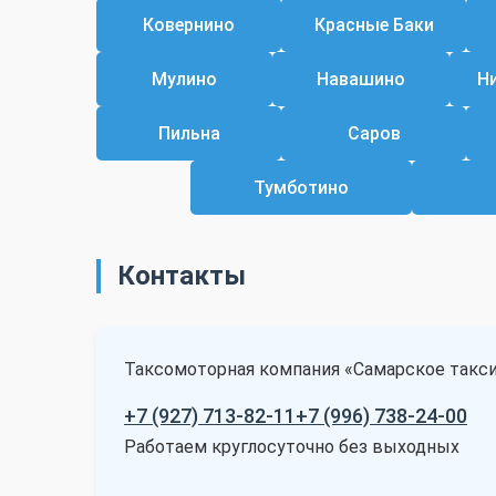
Ковернино
Красные Баки
Мулино
Навашино
Н
Пильна
Саров
Тумботино
Контакты
Таксомоторная компания «Самарское такс
+7 (927) 713-82-11
+7 (996) 738-24-00
Работаем круглосуточно без выходных