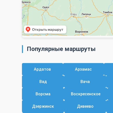
Популярные маршруты
Ардатов
Арзамас
Вад
Вача
Ворсма
Воскресенское
Дзержинск
Дивеево