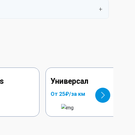
, услуги водителя. Дополнительно могут
нта.
s
Универсал
От 25₽/за км