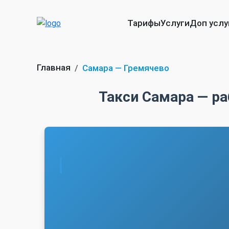
Тарифы
Услуги
Доп услу
Главная
Самара — Гремячево
Такси Самара — ра