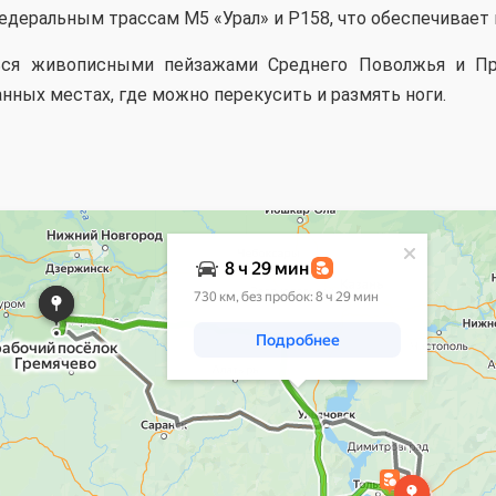
едеральным трассам М5 «Урал» и Р158, что обеспечивает
ься живописными пейзажами Среднего Поволжья и П
нных местах, где можно перекусить и размять ноги.
рты