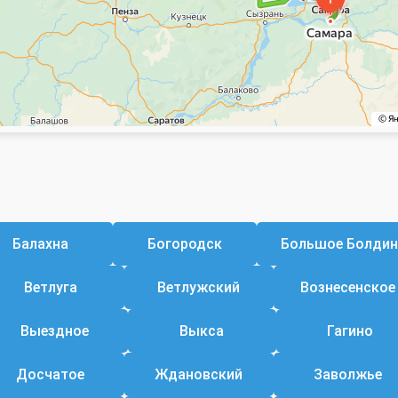
Балахна
Богородск
Большое Болди
Ветлуга
Ветлужский
Вознесенское
Выездное
Выкса
Гагино
Досчатое
Ждановский
Заволжье