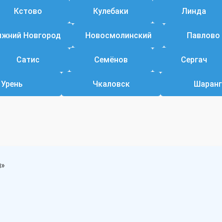
Кстово
Кулебаки
Линда
ижний Новгород
Новосмолинский
Павлово
Сатис
Семёнов
Сергач
Урень
Чкаловск
Шаранг
и»