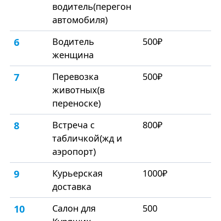
водитель(перегон
автомобиля)
6
Водитель
500₽
женщина
7
Перевозка
500₽
животных(в
переноске)
8
Встреча с
800₽
табличкой(жд и
аэропорт)
9
Курьерская
1000₽
доставка
10
Салон для
500