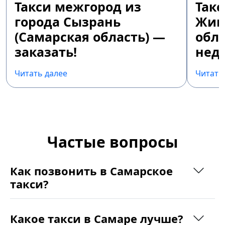
Такси межгород из
Так
города Сызрань
Жиг
(Самарская область) —
обла
заказать!
недо
Читать далее
Читать
Частые вопросы
Как позвонить в Самарское
такси?
Какое такси в Самаре лучше?