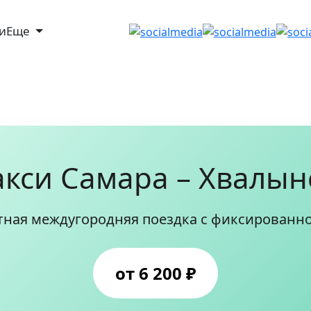
ги
Еще
акси Самара – Хвалын
ная междугородняя поездка с фиксированн
от 6 200 ₽