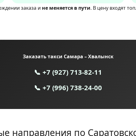
рждении заказа и
не меняется в пути
. В цену входят то
Заказать такси Самара – Хвалынск
📞 +7 (927) 713‑82‑11
📞 +7 (996) 738‑24‑00
е направления по Саратовск