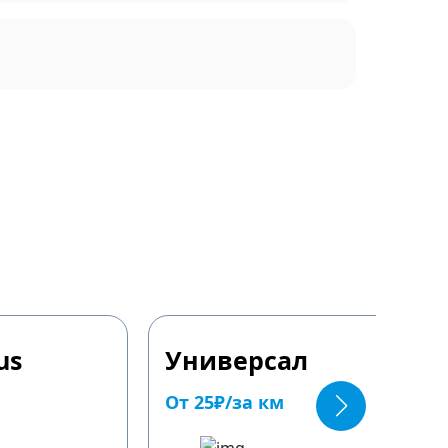
us
Универсал
От 25₽/за км