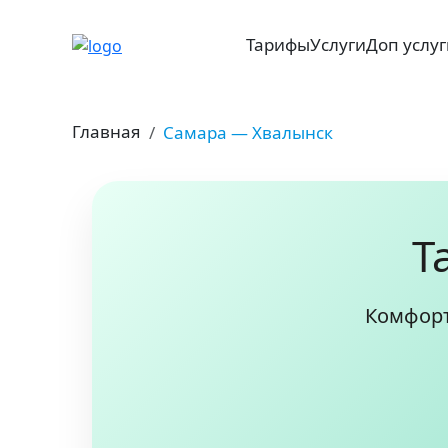
Тарифы
Услуги
Доп услу
Главная
Самара — Хвалынск
Т
Комфорт