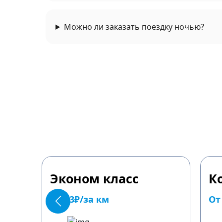
Можно ли заказать поездку ночью?
Эконом класс
К
От 23₽/за км
От