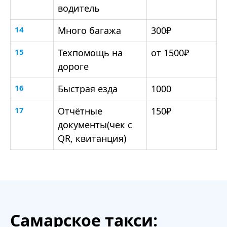
водитель
14
Много багажа
300₽
15
Техпомощь на
от 1500₽
дороге
16
Быстрая езда
1000
17
Отчётные
150₽
документы(чек с
QR, квитанция)
Самарское такси: