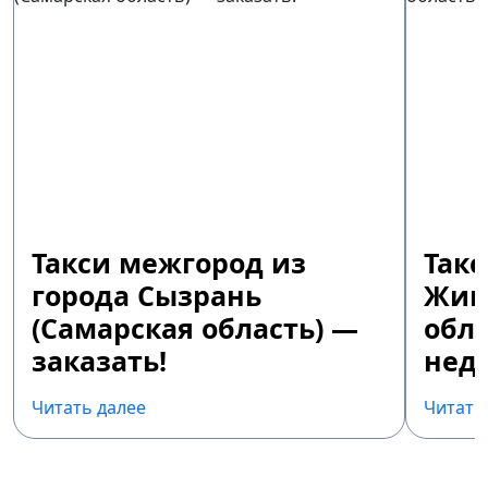
Такси межгород из
Так
города Сызрань
Жиг
(Самарская область) —
обла
заказать!
недо
Читать далее
Читать