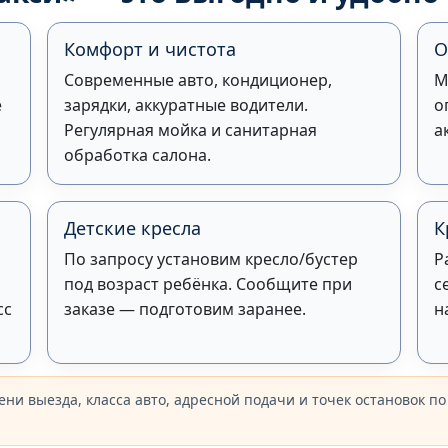
Комфорт и чистота
О
Современные авто, кондиционер,
М
е
зарядки, аккуратные водители.
о
Регулярная мойка и санитарная
а
обработка салона.
Детские кресла
К
По запросу установим кресло/бустер
Р
под возраст ребёнка. Сообщите при
с
сс
заказе — подготовим заранее.
н
ени выезда, класса авто, адресной подачи и точек остановок по