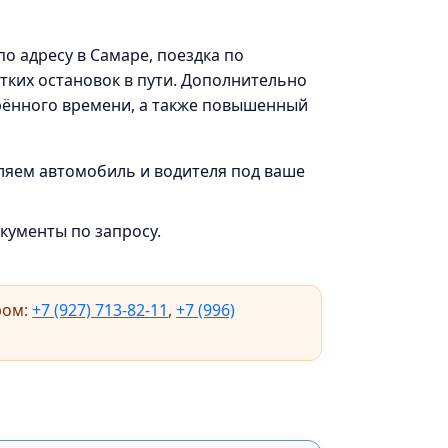
о адресу в Самаре, поездка по
тких остановок в пути. Дополнительно
орённого времени, а также повышенный
ляем автомобиль и водителя под ваше
кументы по запросу.
ром:
+7 (927) 713‑82‑11
,
+7 (996)