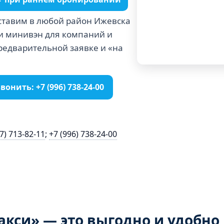
ставим в любой район Ижевска
 и минивэн для компаний и
предварительной заявке и «на
вонить: +7 (996) 738‑24‑00
7) 713‑82‑11
;
+7 (996) 738‑24‑00
акси» — это выгодно и удобно