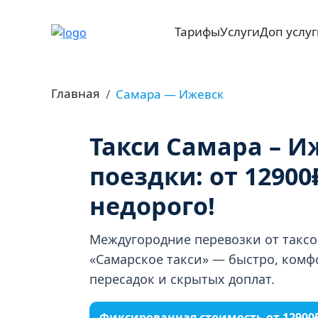
Тарифы
Услуги
Доп услу
Главная
Самара — Ижевск
Такси Самара – И
поездки: от 12900
недорого!
Междугородние перевозки от такс
«Самарское такси» — быстро, комфо
пересадок и скрытых доплат.
Фиксированная стоимость от 1290