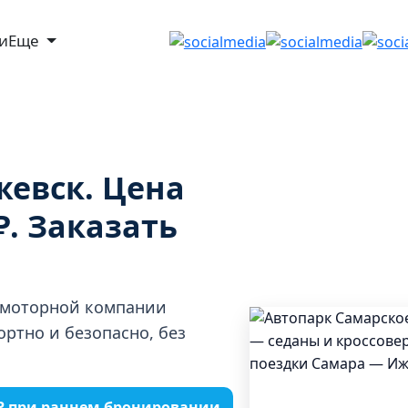
ги
Еще
жевск. Цена
₽. Заказать
омоторной компании
ртно и безопасно, без
0₽ при раннем бронировании