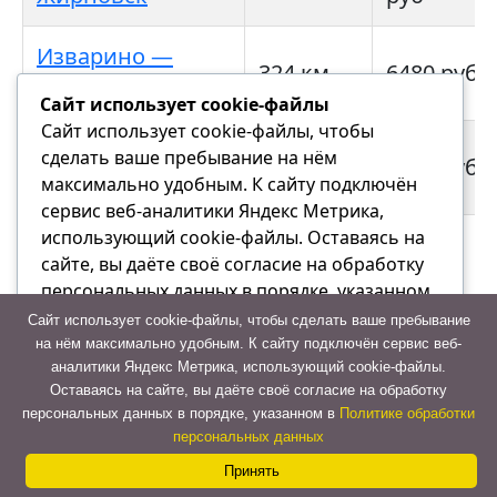
Изварино —
324 км
6480 руб
Калач-на-Дону
Сайт использует cookie-файлы
Сайт использует cookie-файлы, чтобы
Изварино —
сделать ваше пребывание на нём
374 км
7487 руб
Котельниково
максимально удобным. К cайту подключён
сервис веб-аналитики Яндекс Метрика,
использующий cookie-файлы. Оставаясь на
Изварино —
11951
598 км
сайте, вы даёте своё согласие на обработку
Котово
руб
персональных данных в порядке, указанном
в Политике обработки персональных данных
Сайт использует cookie-файлы, чтобы сделать ваше пребывание
Изварино —
10642
на нём максимально удобным. К cайту подключён сервис веб-
532 км
Ольховка
руб
аналитики Яндекс Метрика, использующий cookie-файлы.
Отказаться
Оставаясь на сайте, вы даёте своё согласие на обработку
Contact
персональных данных в порядке, указанном в
Политике обработки
Принять
Изварино —
13794
персональных данных
Us
689 км
Палласовка
руб
Принять