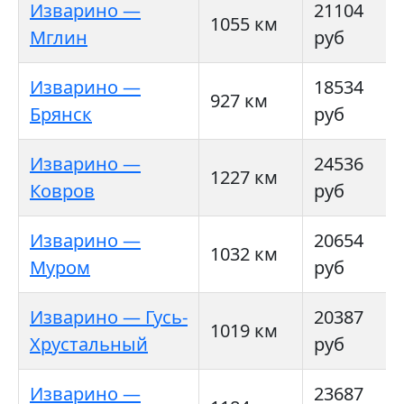
Изварино —
21104
1055 км
Мглин
руб
Изварино —
18534
927 км
Брянск
руб
Изварино —
24536
1227 км
Ковров
руб
Изварино —
20654
1032 км
Муром
руб
Изварино — Гусь-
20387
1019 км
Хрустальный
руб
Изварино —
23687