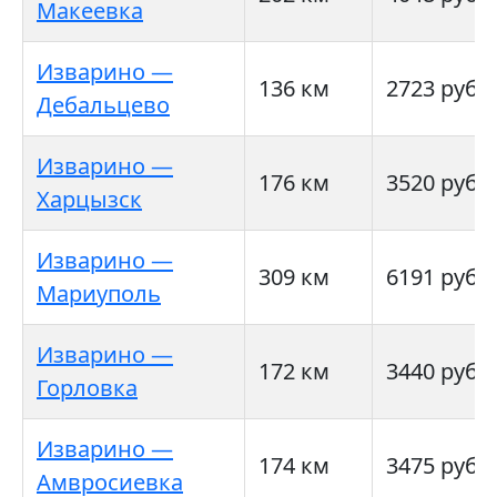
Макеевка
Изварино —
136 км
2723 руб
Дебальцево
Изварино —
176 км
3520 руб
Харцызск
Изварино —
309 км
6191 руб
Мариуполь
Изварино —
172 км
3440 руб
Горловка
Изварино —
174 км
3475 руб
Амвросиевка