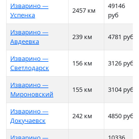
Изварино —
49146
2457 км
Успенка
руб
Изварино —
239 км
4781 руб
Авдеевка
Изварино —
156 км
3126 руб
Светлодарск
Изварино —
155 км
3104 руб
Мироновский
Изварино —
242 км
4850 руб
Докучаевск
Изварино —
10336