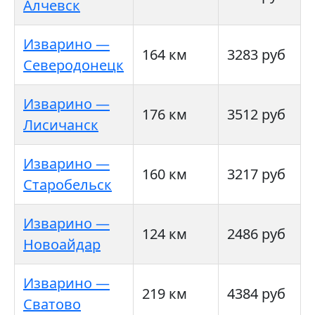
Алчевск
Изварино —
164 км
3283 руб
Северодонецк
Изварино —
176 км
3512 руб
Лисичанск
Изварино —
160 км
3217 руб
Старобельск
Изварино —
124 км
2486 руб
Новоайдар
Изварино —
219 км
4384 руб
Сватово