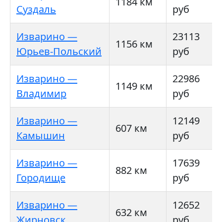
1184 км
Суздаль
руб
Изварино —
23113
1156 км
Юрьев-Польский
руб
Изварино —
22986
1149 км
Владимир
руб
Изварино —
12149
607 км
Камышин
руб
Изварино —
17639
882 км
Городище
руб
Изварино —
12652
632 км
Жирновск
руб