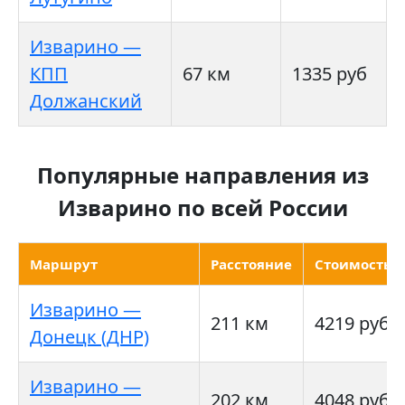
Изварино —
КПП
67 км
1335 руб
Должанский
Популярные направления из
Изварино по всей России
Маршрут
Расстояние
Стоимость
Изварино —
211 км
4219 руб
Донецк (ДНР)
Изварино —
202 км
4048 руб