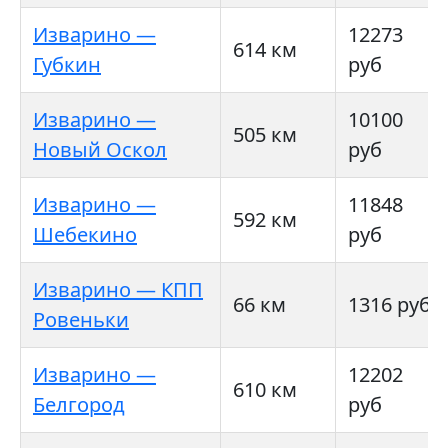
Изварино —
12273
614 км
Губкин
руб
Изварино —
10100
505 км
Новый Оскол
руб
Изварино —
11848
592 км
Шебекино
руб
Изварино — КПП
66 км
1316 руб
Ровеньки
Изварино —
12202
610 км
Белгород
руб