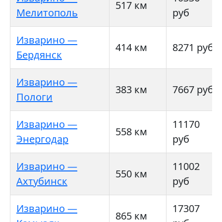
517 км
Мелитополь
руб
Изварино —
414 км
8271 руб
Бердянск
Изварино —
383 км
7667 руб
Пологи
Изварино —
11170
558 км
Энергодар
руб
Изварино —
11002
550 км
Ахтубинск
руб
Изварино —
17307
865 км