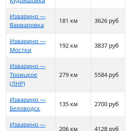
Кудряшовка
Изварино —
181 км
3626 руб
Варваровка
Изварино —
192 км
3837 руб
Мостки
Изварино —
Троицкое
279 км
5584 руб
(ЛНР)
Изварино —
135 км
2700 руб
Беловодск
Изварино —
206 км
4128 руб