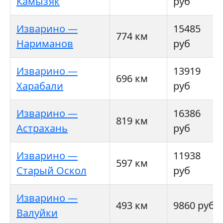
Камызяк
руб
Изварино —
15485
774 км
Нариманов
руб
Изварино —
13919
696 км
Харабали
руб
Изварино —
16386
819 км
Астрахань
руб
Изварино —
11938
597 км
Старый Оскол
руб
Изварино —
493 км
9860 руб
Валуйки