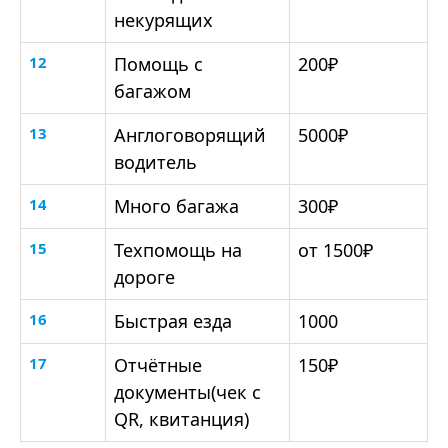
некурящих
12
Помощь с
200₽
багажом
13
Англоговорящий
5000₽
водитель
14
Много багажа
300₽
15
Техпомощь на
от 1500₽
дороге
16
Быстрая езда
1000
17
Отчётные
150₽
документы(чек с
QR, квитанция)