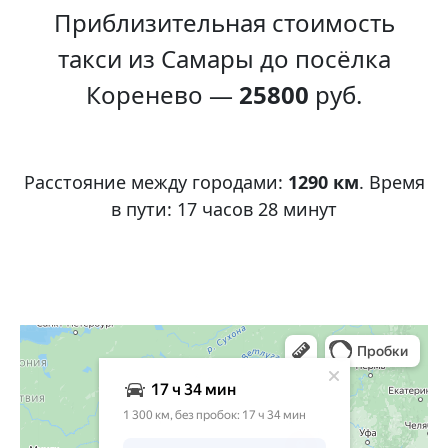
Приблизительная стоимость
такси из Самары до посёлка
Коренево —
25800
руб.
Расстояние между городами:
1290 км
. Время
в пути: 17 часов 28 минут
Яндекс Карты
Яндекс Карты
Яндекс Карты ― транспорт, навигация, поиск мест