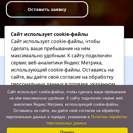
Оставить заявку
Сайт использует cookie-файлы
Сайт использует cookie-файлы, чтобы
сделать ваше пребывание на нём
максимально удобным. К cайту подключён
сервис веб-аналитики Яндекс Метрика,
использующий cookie-файлы. Оставаясь на
сайте, вы даёте своё согласие на обработку
персональных данных в порядке, указанном
в Политике обработки персональных данных
Сайт использует cookie-файлы, чтобы сделать ваше пребывание
на нём максимально удобным. К cайту подключён сервис веб-
+7 (927) 713-82-11
аналитики Яндекс Метрика, использующий cookie-файлы.
Отказаться
Оставаясь на сайте, вы даёте своё согласие на обработку
персональных данных в порядке, указанном в
Политике обработки
Принять
персональных данных
Принять