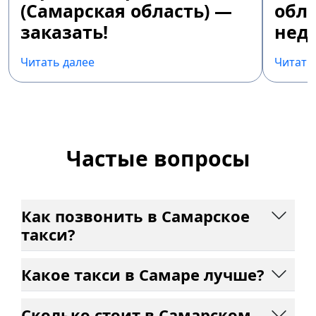
(Самарская область) —
обла
заказать!
недо
Читать далее
Читать
Частые вопросы
Как позвонить в Самарское
такси?
Какое такси в Самаре лучше?
Сколько стоит в Самарском