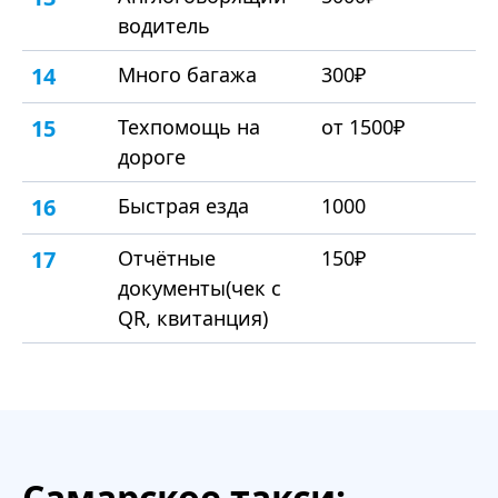
водитель
14
Много багажа
300₽
15
Техпомощь на
от 1500₽
дороге
16
Быстрая езда
1000
17
Отчётные
150₽
документы(чек с
QR, квитанция)
Самарское такси: