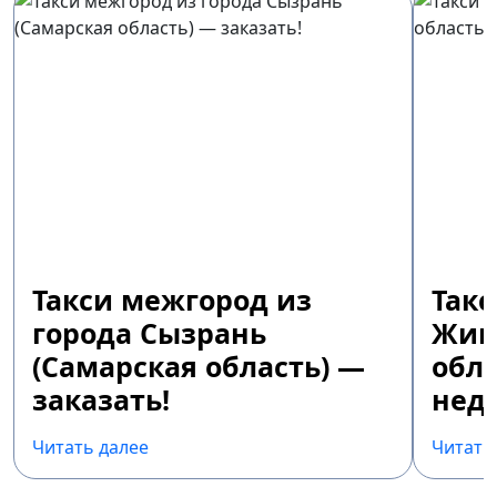
Такси межгород из
Так
города Сызрань
Жиг
(Самарская область) —
обла
заказать!
недо
Читать далее
Читать