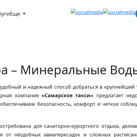
луги
Еще
а – Минеральные Воды
удобный и надежный способ добраться в крупнейший 
торная компания
«Самарское такси»
предлагает недо
 обеспечиваем безопасность, комфорт и четкое соблю
стребована для санаторно‑курортного отдыха, деловы
ся от неудобных авиапересадок и сложных расписа