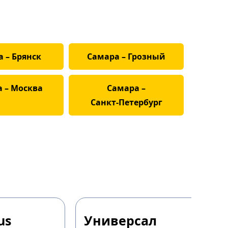
 – Брянск
Самара – Грозный
 – Москва
Самара –
Санкт‑Петербург
us
Универсал