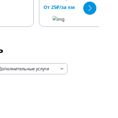
От 25₽/за км
ь