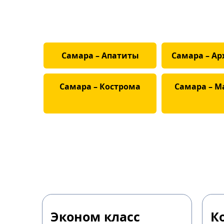
Самара – Апатиты
Самара – Ар
Самара – Кострома
Самара – М
Эконом класс
К