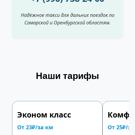
бухгалтерских документов.
Надёжное такси для дальних поездок по
Самарской и Оренбургской областям.
Наши тарифы
Эконом класс
Комфор
От 23₽/за км
От 25₽/за