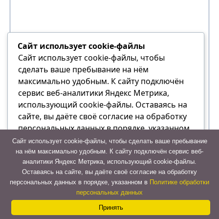
Сайт использует cookie-файлы
Сайт использует cookie-файлы, чтобы
сделать ваше пребывание на нём
максимально удобным. К cайту подключён
сервис веб-аналитики Яндекс Метрика,
использующий cookie-файлы. Оставаясь на
сайте, вы даёте своё согласие на обработку
Такси по городу
персональных данных в порядке, указанном
в Политике обработки персональных данных
Сайт использует cookie-файлы, чтобы сделать ваше пребывание
Стоимость любой поездки в пределах
на нём максимально удобным. К cайту подключён сервис веб-
города составит 1000₽
аналитики Яндекс Метрика, использующий cookie-файлы.
Отказаться
Оставаясь на сайте, вы даёте своё согласие на обработку
1000₽
персональных данных в порядке, указанном в
Политике обработки
Принять
персональных данных
Принять