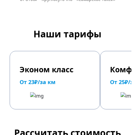
Наши тарифы
Эконом класс
Комфо
От 23₽/за км
От 25₽/з
Рассчитать стоимость