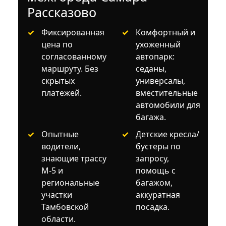
Рассказово
Фиксированная
Комфортный и
цена по
ухоженный
согласованному
автопарк:
маршруту. Без
седаны,
скрытых
универсалы,
платежей.
вместительные
автомобили для
багажа.
Опытные
Детские кресла/
водители,
бустеры по
знающие трассу
запросу,
М‑5 и
помощь с
региональные
багажом,
участки
аккуратная
Тамбовской
посадка.
области.