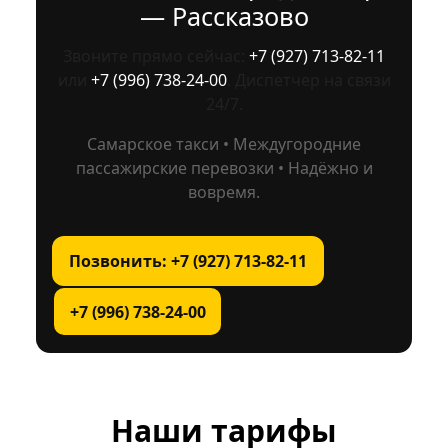
— Рассказово
Звоните прямо сейчас:
+7 (927) 713‑82‑11
или
+7 (996) 738‑24‑00
. Диспетчер на связи
24/7.
Самарское такси • Междугородние
пассажирские перевозки • Надёжно и
вовремя.
Позвонить: +7 (927) 713‑82‑11
+7 (996) 738‑24‑00
Наши тарифы