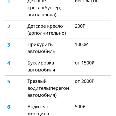
1
Детское
бесплатно
кресло(бустер,
автолюлька)
2
Детское кресло
200₽
(дополнительно)
3
Прикурить
1000₽
автомобиль
4
Буксировка
от 1500₽
автомобиля
5
Трезвый
от 2000₽
водитель(перегон
автомобиля)
6
Водитель
500₽
женщина