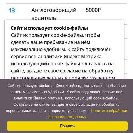
13
Англоговорящий
5000₽
водитель
Сайт использует cookie-файлы
14
Много багажа
300₽
Сайт использует cookie-файлы, чтобы
сделать ваше пребывание на нём
15
Техпомощь на
от 1500₽
максимально удобным. К cайту подключён
дороге
сервис веб-аналитики Яндекс Метрика,
использующий cookie-файлы. Оставаясь на
16
Быстрая езда
1000
сайте, вы даёте своё согласие на обработку
персональных данных в порядке, указанном
17
Отчётные
150₽
в Политике обработки персональных данных
Сайт использует cookie-файлы, чтобы сделать ваше пребывание
документы(чек с
на нём максимально удобным. К cайту подключён сервис веб-
QR, квитанция)
аналитики Яндекс Метрика, использующий cookie-файлы.
Отказаться
Оставаясь на сайте, вы даёте своё согласие на обработку
персональных данных в порядке, указанном в
Политике обработки
Принять
персональных данных
Принять