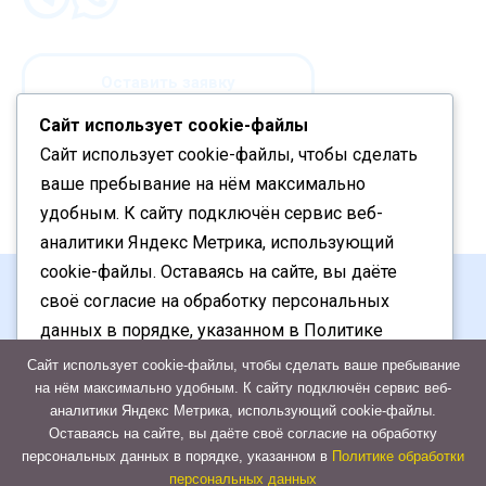
Оставить заявку
Сайт использует cookie-файлы
Сайт использует cookie-файлы, чтобы сделать
ваше пребывание на нём максимально
удобным. К cайту подключён сервис веб-
аналитики Яндекс Метрика, использующий
cookie-файлы. Оставаясь на сайте, вы даёте
своё согласие на обработку персональных
данных в порядке, указанном в Политике
+7 (927) 713-82-11
обработки персональных данных
Сайт использует cookie-файлы, чтобы сделать ваше пребывание
на нём максимально удобным. К cайту подключён сервис веб-
аналитики Яндекс Метрика, использующий cookie-файлы.
Отказаться
Оставаясь на сайте, вы даёте своё согласие на обработку
персональных данных в порядке, указанном в
Политике обработки
Политика конфиденциальности
Принять
персональных данных