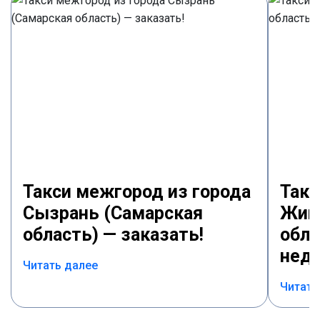
Такси межгород из города
Такс
Сызрань (Самарская
Жигу
область) — заказать!
обла
недо
Читать далее
Читать