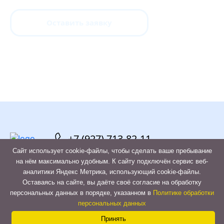
Оставить заявку
+7 (927) 713-82-11
Сайт использует cookie-файлы, чтобы сделать ваше пребывание
на нём максимально удобным. К cайту подключён сервис веб-
аналитики Яндекс Метрика, использующий cookie-файлы.
Оставаясь на сайте, вы даёте своё согласие на обработку
Contac
персональных данных в порядке, указанном в
Политике обработки
Политика конфиденциальности
персональных данных
Us
Принять