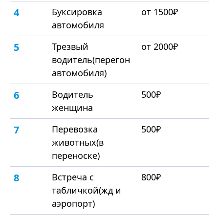
4
Буксировка
от 1500₽
автомобиля
5
Трезвый
от 2000₽
водитель(перегон
автомобиля)
6
Водитель
500₽
женщина
7
Перевозка
500₽
животных(в
переноске)
8
Встреча с
800₽
табличкой(жд и
аэропорт)