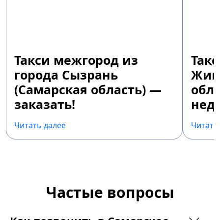
Такси межгород из
Так
города Сызрань
Жиг
(Самарская область) —
обла
заказать!
недо
Читать далее
Читать
Частые вопросы