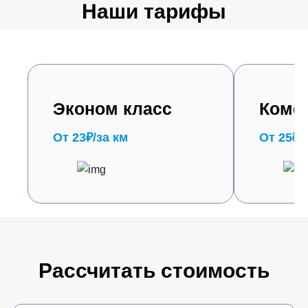
Наши тарифы
Эконом класс
Комф
От 23₽/за км
От 25₽/
Рассчитать стоимость