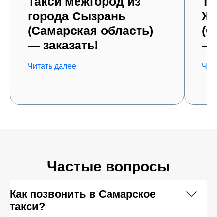
Такси межгород из
Та
города Сызрань
Жи
(Самарская область)
(С
— заказать!
— 
Читать далее
Чит
Частые вопросы
Как позвонить в Самарское
такси?