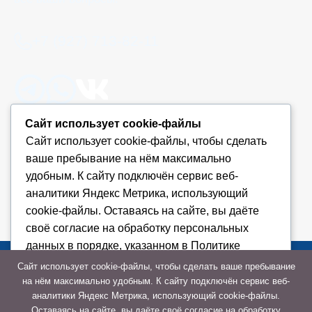
+7 (927) 713-82-11
Сайт использует cookie-файлы
Сайт использует cookie-файлы, чтобы сделать
Оставить заявку
ваше пребывание на нём максимально
удобным. К cайту подключён сервис веб-
аналитики Яндекс Метрика, использующий
cookie-файлы. Оставаясь на сайте, вы даёте
своё согласие на обработку персональных
данных в порядке, указанном в Политике
обработки персональных данных
+7 (927) 713-82-11
Сайт использует cookie-файлы, чтобы сделать ваше пребывание
на нём максимально удобным. К cайту подключён сервис веб-
аналитики Яндекс Метрика, использующий cookie-файлы.
Отказаться
Оставаясь на сайте, вы даёте своё согласие на обработку