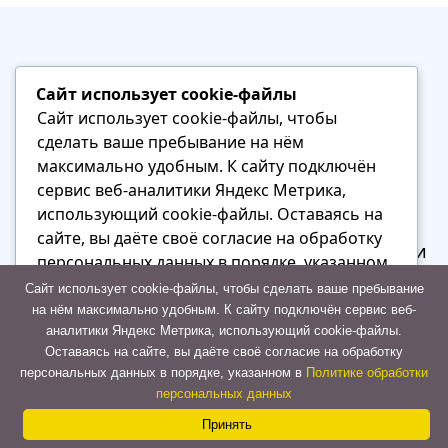
Самарское такси:
Сайт использует cookie-файлы
новый этап развития и
Сайт использует cookie-файлы, чтобы
сделать ваше пребывание на нём
забота о клиентах
максимально удобным. К cайту подключён
сервис веб-аналитики Яндекс Метрика,
использующий cookie-файлы. Оставаясь на
Самарская таксомоторная компания,
сайте, вы даёте своё согласие на обработку
известная своим высоким уровнем сервиса и
персональных данных в порядке, указанном
надежностью, объявляет о запуске
в Политике обработки персональных данных
Сайт использует cookie-файлы, чтобы сделать ваше пребывание
масштабной программы модернизации. В
на нём максимально удобным. К cайту подключён сервис веб-
рамках новой стратегии развития компания
аналитики Яндекс Метрика, использующий cookie-файлы.
Отказаться
Оставаясь на сайте, вы даёте своё согласие на обработку
внедряет передовые технологии, которые
персональных данных в порядке, указанном в
Политике обработки
сделают поездки еще более комфортными и
Принять
персональных данных
безопасными для пассажиров.
Принять