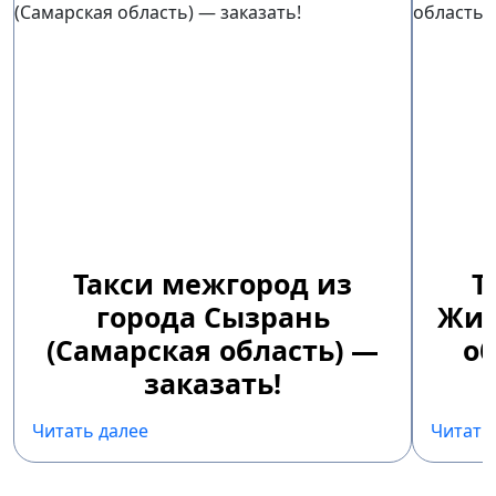
Такси межгород из
Т
города Сызрань
Жиг
(Самарская область) —
об
заказать!
Читать далее
Читать