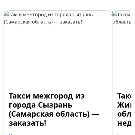
Такси межгород из
Так
города Сызрань
Жиг
(Самарская область) —
обла
заказать!
недо