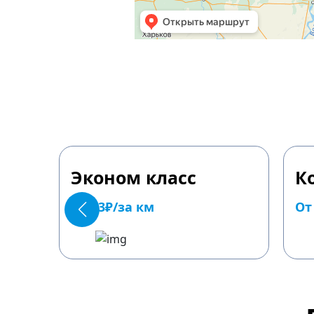
Эконом класс
К
От 23₽/за км
От