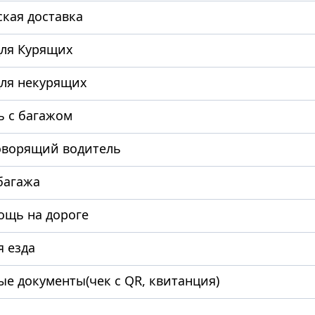
ская доставка
для Курящих
для некурящих
 с багажом
оворящий водитель
багажа
ощь на дороге
я езда
ые документы(чек с QR, квитанция)