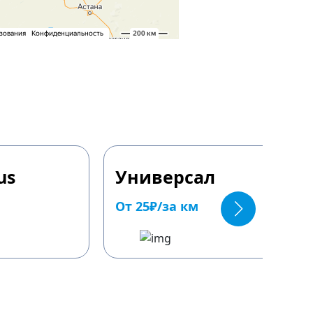
us
Универсал
От 25₽/за км