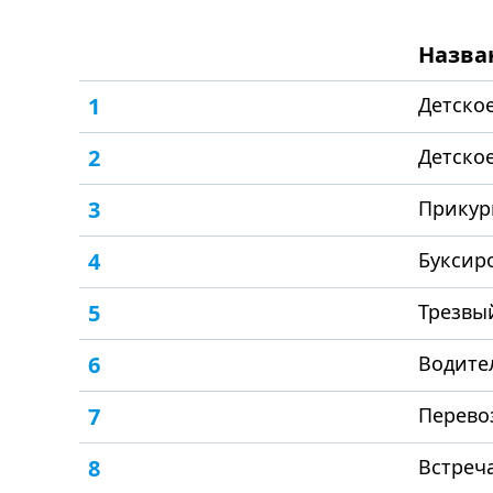
Назва
1
Детское
2
Детское
3
Прикур
4
Буксир
5
Трезвы
6
Водите
7
Перево
8
Встреча