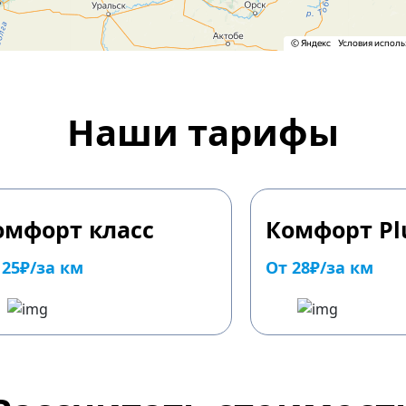
Наши тарифы
омфорт класс
Комфорт Pl
 25₽/за км
От 28₽/за км