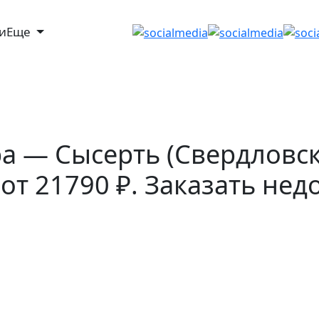
ги
Еще
а — Сысерть (Свердловск
от 21790 ₽. Заказать нед