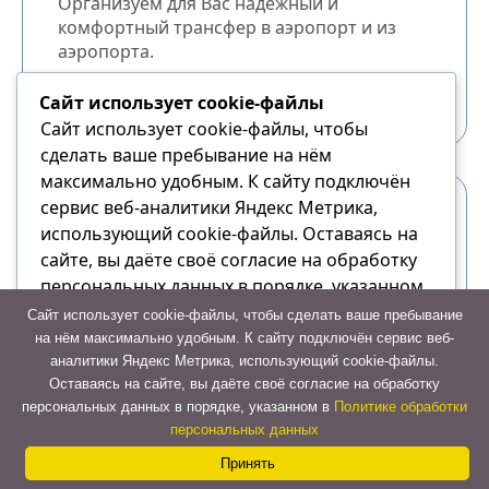
Организуем для Вас надёжный и
комфортный трансфер в аэропорт и из
аэропорта.
от 1200₽
Сайт использует cookie-файлы
Сайт использует cookie-файлы, чтобы
сделать ваше пребывание на нём
максимально удобным. К cайту подключён
сервис веб-аналитики Яндекс Метрика,
использующий cookie-файлы. Оставаясь на
сайте, вы даёте своё согласие на обработку
персональных данных в порядке, указанном
в Политике обработки персональных данных
Сайт использует cookie-файлы, чтобы сделать ваше пребывание
на нём максимально удобным. К cайту подключён сервис веб-
аналитики Яндекс Метрика, использующий cookie-файлы.
Отказаться
Оставаясь на сайте, вы даёте своё согласие на обработку
персональных данных в порядке, указанном в
Политике обработки
Принять
персональных данных
Принять