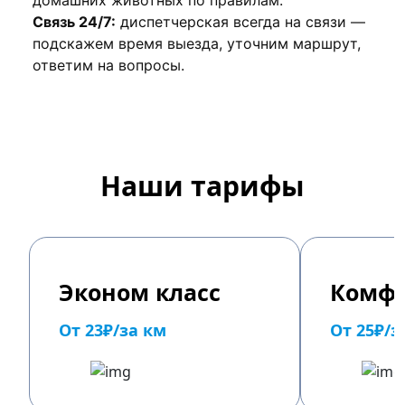
домашних животных по правилам.
Связь 24/7:
диспетчерская всегда на связи —
подскажем время выезда, уточним маршрут,
ответим на вопросы.
Наши тарифы
Эконом класс
Комфо
От 23₽/за км
От 25₽/з