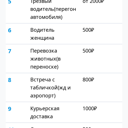
5
Трезвый
от 2000₽
водитель(перегон
автомобиля)
6
Водитель
500₽
женщина
7
Перевозка
500₽
животных(в
переноске)
8
Встреча с
800₽
табличкой(жд и
аэропорт)
9
Курьерская
1000₽
доставка