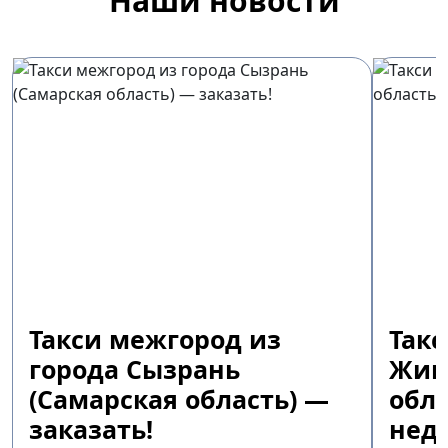
Наши новости
Такси межгород из
Так
города Сызрань
Жиг
(Самарская область) —
обла
заказать!
недо