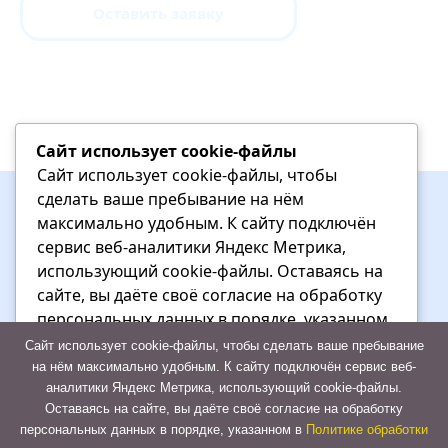
Оставить заявку
Сайт использует cookie-файлы
Сайт использует cookie-файлы, чтобы
сделать ваше пребывание на нём
максимально удобным. К cайту подключён
сервис веб-аналитики Яндекс Метрика,
использующий cookie-файлы. Оставаясь на
сайте, вы даёте своё согласие на обработку
+7 (927) 713-82-11
персональных данных в порядке, указанном
в Политике обработки персональных данных
Сайт использует cookie-файлы, чтобы сделать ваше пребывание
на нём максимально удобным. К cайту подключён сервис веб-
аналитики Яндекс Метрика, использующий cookie-файлы.
Отказаться
Оставаясь на сайте, вы даёте своё согласие на обработку
персональных данных в порядке, указанном в
Политике обработки
Принять
Политика конфиденциальности