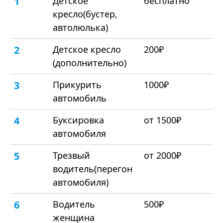
1
Детское
бесплатно
кресло(бустер,
автолюлька)
2
Детское кресло
200₽
(дополнительно)
3
Прикурить
1000₽
автомобиль
4
Буксировка
от 1500₽
автомобиля
5
Трезвый
от 2000₽
водитель(перегон
автомобиля)
6
Водитель
500₽
женщина