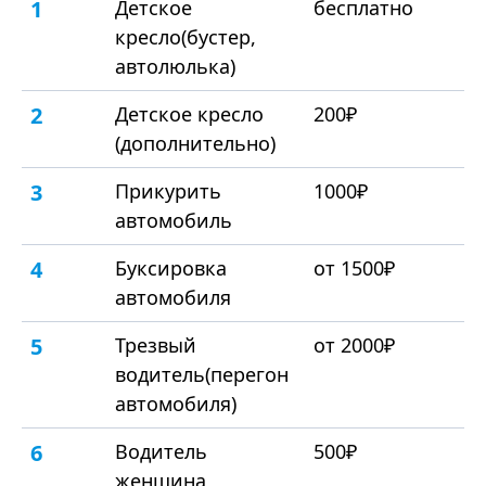
1
Детское
бесплатно
кресло(бустер,
автолюлька)
2
Детское кресло
200₽
(дополнительно)
3
Прикурить
1000₽
автомобиль
4
Буксировка
от 1500₽
автомобиля
5
Трезвый
от 2000₽
водитель(перегон
автомобиля)
6
Водитель
500₽
женщина