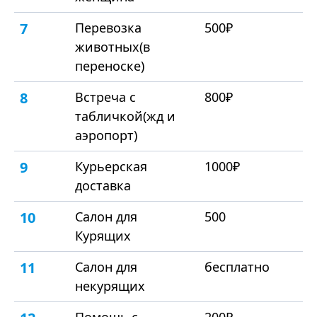
7
Перевозка
500₽
животных(в
переноске)
8
Встреча с
800₽
табличкой(жд и
аэропорт)
9
Курьерская
1000₽
доставка
10
Салон для
500
Курящих
11
Салон для
бесплатно
некурящих