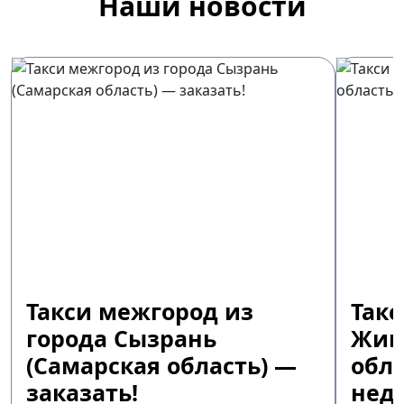
Наши новости
Такси межгород из
Так
города Сызрань
Жиг
(Самарская область) —
обла
заказать!
недо