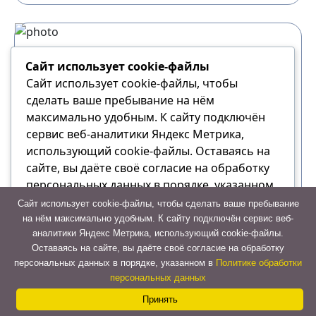
Сайт использует cookie-файлы
Сайт использует cookie-файлы, чтобы
сделать ваше пребывание на нём
максимально удобным. К cайту подключён
сервис веб-аналитики Яндекс Метрика,
использующий cookie-файлы. Оставаясь на
сайте, вы даёте своё согласие на обработку
персональных данных в порядке, указанном
в Политике обработки персональных данных
Сайт использует cookie-файлы, чтобы сделать ваше пребывание
Междугороднее такси
на нём максимально удобным. К cайту подключён сервис веб-
аналитики Яндекс Метрика, использующий cookie-файлы.
Отказаться
Осуществляем междугородние поездки на
Оставаясь на сайте, вы даёте своё согласие на обработку
Contact
персональных данных в порядке, указанном в
Политике обработки
любые расстояния на автомобилях разного
Принять
персональных данных
класса
Us
Принять
от 23₽ за км