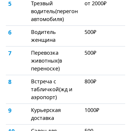
5
Трезвый
от 2000₽
водитель(перегон
автомобиля)
6
Водитель
500₽
женщина
7
Перевозка
500₽
животных(в
переноске)
8
Встреча с
800₽
табличкой(жд и
аэропорт)
9
Курьерская
1000₽
доставка
Салон для
500