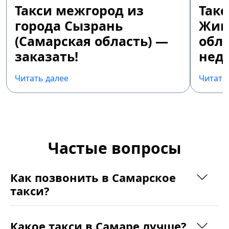
Такси межгород из
Так
города Сызрань
Жиг
(Самарская область) —
обла
заказать!
недо
Читать далее
Читать
Частые вопросы
Как позвонить в Самарское
такси?
Какое такси в Самаре лучше?