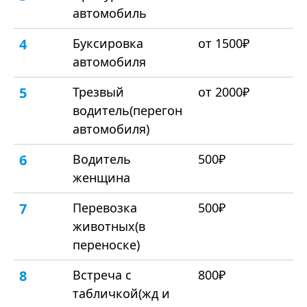
автомобиль
4
Буксировка
от 1500₽
автомобиля
5
Трезвый
от 2000₽
водитель(перегон
автомобиля)
6
Водитель
500₽
женщина
7
Перевозка
500₽
животных(в
переноске)
8
Встреча с
800₽
табличкой(жд и