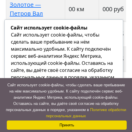
Золотое —
00 км
000 руб
Петров Вал
Сайт использует cookie-файлы
Золотое —
00 км
000 руб
Сайт использует cookie-файлы, чтобы
Серафимович
сделать ваше пребывание на нём
максимально удобным. К cайту подключён
Золотое —
сервис веб-аналитики Яндекс Метрика,
00 км
000 руб
Суровикино
использующий cookie-файлы. Оставаясь на
сайте, вы даёте своё согласие на обработку
персональных данных в порядке, указанном
Золотое —
00 км
000 руб
в Политике обработки персональных данных
Сайт использует cookie-файлы, чтобы сделать ваше пребывание
Урюпинск
на нём максимально удобным. К cайту подключён сервис веб-
аналитики Яндекс Метрика, использующий cookie-файлы.
Отказаться
Золотое —
Оставаясь на сайте, вы даёте своё согласие на обработку
00 км
000 руб
персональных данных в порядке, указанном в
Политике обработки
Фролово
Принять
персональных данных
Принять
Золотое —