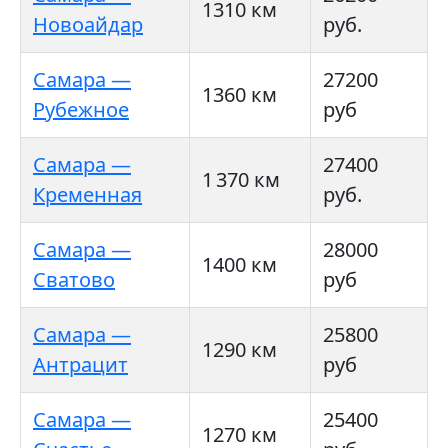
1310 км
Новоайдар
руб.
Самара —
27200
1360 км
Рубежное
руб
Самара —
27400
1 370 км
Кременная
руб.
Самара —
28000
1400 км
Сватово
руб
Самара —
25800
1290 км
Антрацит
руб
Самара —
25400
1270 км