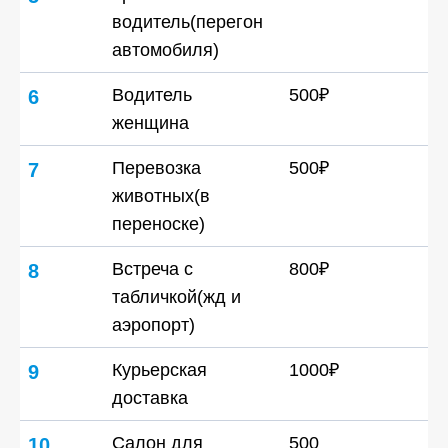
водитель(перегон
автомобиля)
Водитель
500₽
6
женщина
Перевозка
500₽
7
животных(в
переноске)
Встреча с
800₽
8
табличкой(жд и
аэропорт)
Курьерская
1000₽
9
доставка
Салон для
500
10