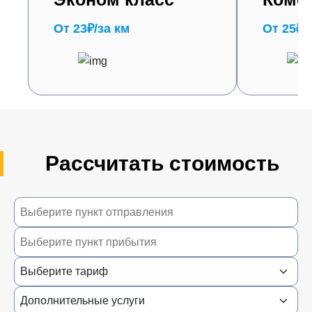
От 23₽/за км
От 25₽/
Рассчитать стоимость