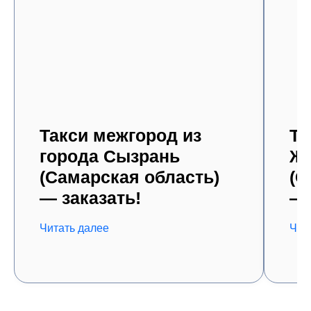
Такси межгород из
Та
города Сызрань
Жи
(Самарская область)
(С
— заказать!
— 
Читать далее
Чит