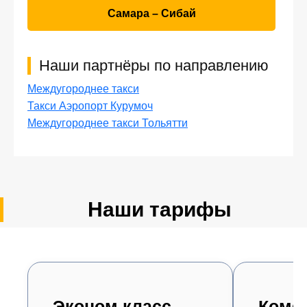
Самара – Сибай
Наши партнёры по направлению
Междугороднее такси
Такси Аэропорт Курумоч
Междугороднее такси Тольятти
Наши тарифы
Эконом класс
Комф