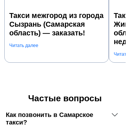
Такси межгород из города
Такс
Сызрань (Самарская
Жиг
область) — заказать!
обла
недо
Читать далее
Читать
Частые вопросы
Как позвонить в Самарское
такси?