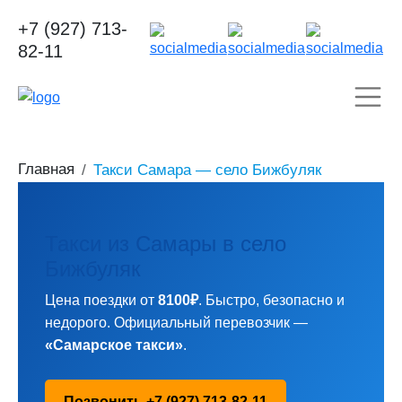
+7 (927) 713-
82-11
Главная
Такси Самара — село Бижбуляк
Такси из Самары в село
Бижбуляк
Цена поездки от
8100₽
. Быстро, безопасно и
недорого. Официальный перевозчик —
«Самарское такси»
.
Позвонить +7 (927) 713-82-11