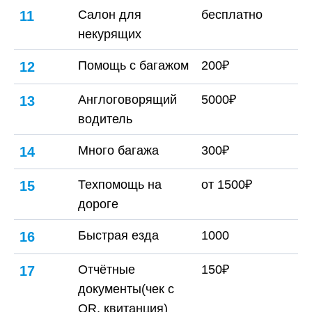
Салон для
бесплатно
11
некурящих
Помощь с багажом
200₽
12
Англоговорящий
5000₽
13
водитель
Много багажа
300₽
14
Техпомощь на
от 1500₽
15
дороге
Быстрая езда
1000
16
Отчётные
150₽
17
документы(чек с
QR, квитанция)