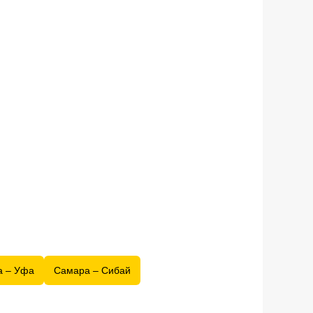
а – Уфа
Самара – Сибай