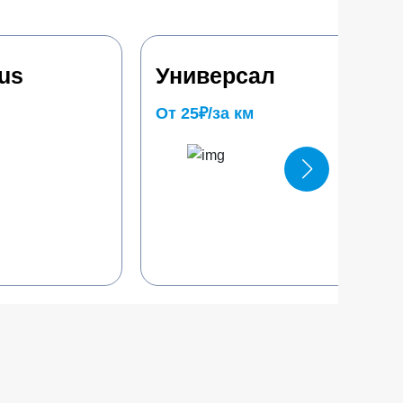
us
Универсал
От 25₽/за км