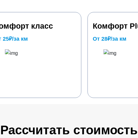
омфорт класс
Комфорт Pl
 25₽/за км
От 28₽/за км
Рассчитать стоимость