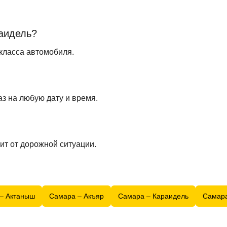
раидель?
 класса автомобиля.
з на любую дату и время.
ит от дорожной ситуации.
– Актаныш
Самара – Акъяр
Самара – Караидель
Самар