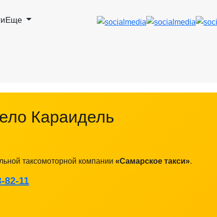
ги
Еще
село Караидель
льной таксомоторной компании
«Самарское такси»
.
3‑82‑11