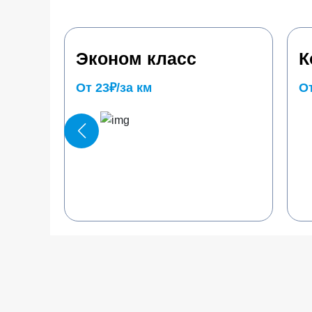
Эконом класс
К
От 23₽/за км
От