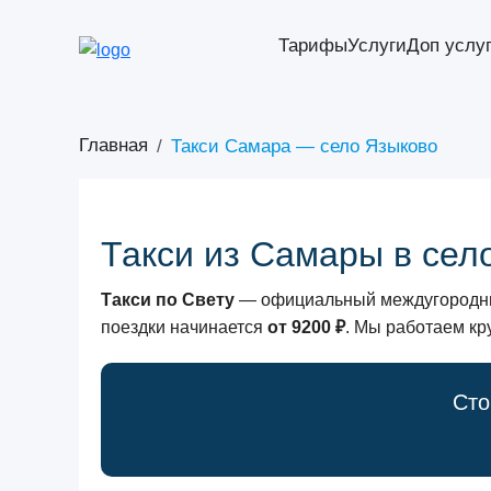
Тарифы
Услуги
Доп услу
Главная
Такси Самара — село Языково
Такси из Самары в сел
Такси по Свету
— официальный междугородний
поездки начинается
от 9200 ₽
. Мы работаем кр
Сто