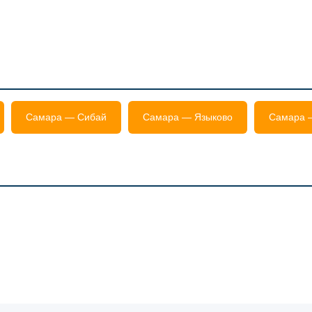
Самара — Сибай
Самара — Языково
Самара 