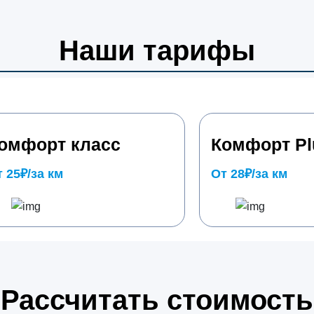
Наши тарифы
омфорт класс
Комфорт Pl
 25₽/за км
От 28₽/за км
Рассчитать стоимость