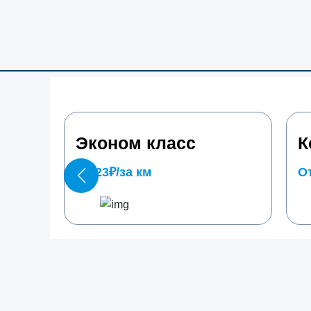
Эконом класс
К
От 23₽/за км
От