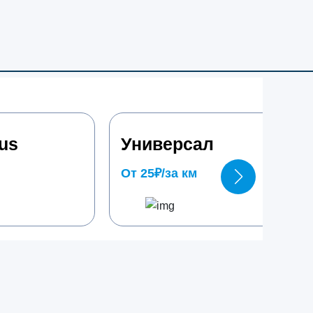
us
Универсал
От 25₽/за км